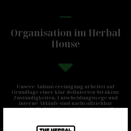
Organisation im Herbal
House
Unsere Anbauvereinigung arbeitet auf
Grundlage einer klar definierten Struktur.
Zuständigkeiten, Entscheidungswege und
interne Abläufe sind nachvollziehbar
geregelt. Ziel ist ein verantwortungsvoller,
transparenter und gesetzeskonformer
Betrieb, der jederzeit überprüfbar bleibt.
Alle organisatorischen Aufgaben orientieren