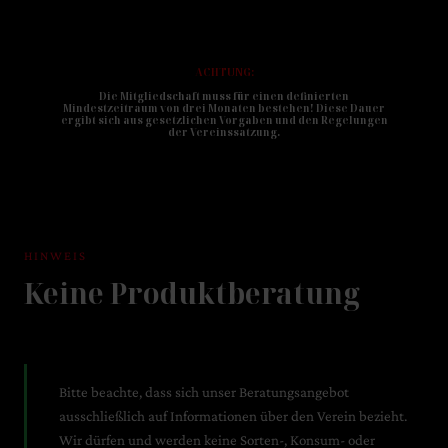
ACHTUNG:
Die Mitgliedschaft muss für einen definierten
Mindestzeitraum von drei Monaten bestehen! Diese Dauer
ergibt sich aus gesetzlichen Vorgaben und den Regelungen
der Vereinssatzung.
HINWEIS
Keine Produktberatung
Bitte beachte, dass sich unser Beratungsangebot
ausschließlich auf Informationen über den Verein bezieht.
Wir dürfen und werden keine Sorten-, Konsum- oder